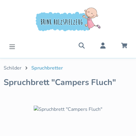
Zum Hauptinhalt springen
War
Schilder
Spruchbretter
Spruchbrett "Campers Fluch"
Bildergalerie überspringen