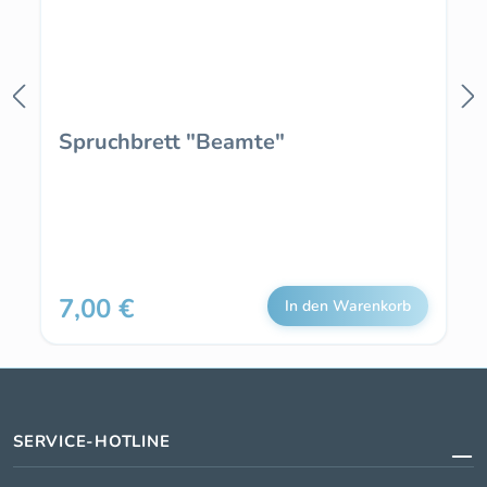
Spruchbrett "Beamte"
7,00 €
Regulärer Preis:
In den Warenkorb
SERVICE-HOTLINE