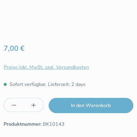
Regulärer Preis:
7,00 €
Preise inkl. MwSt. zzgl. Versandkosten
Sofort verfügbar, Lieferzeit: 2 days
Produkt Anzahl: Gib den gewünschten Wert e
In den Warenkorb
Produktnummer:
BK10143