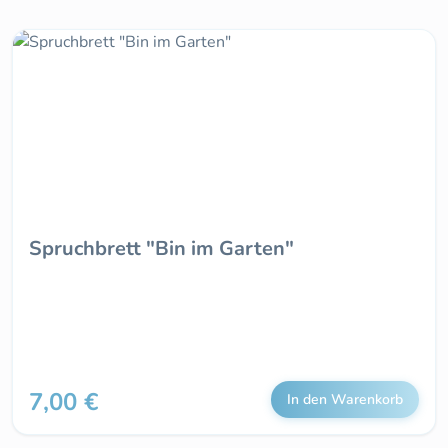
Spruchbrett "Bin im Garten"
7,00 €
Regulärer Preis:
In den Warenkorb