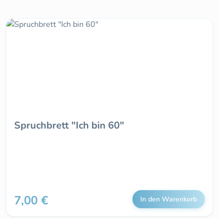
Spruchbrett "Ich bin 60"
7,00 €
Regulärer Preis:
In den Warenkorb