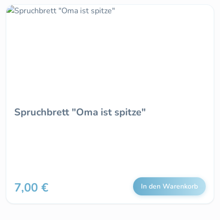
Spruchbrett "Oma ist spitze"
7,00 €
Regulärer Preis:
In den Warenkorb