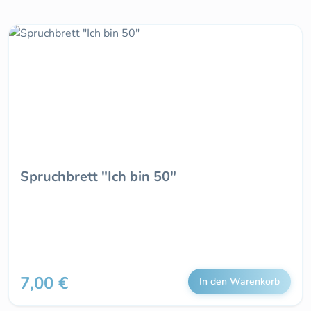
Spruchbrett "Ich bin 50"
7,00 €
Regulärer Preis:
In den Warenkorb