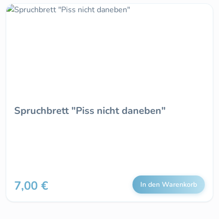
Spruchbrett "Piss nicht daneben"
7,00 €
Regulärer Preis:
In den Warenkorb