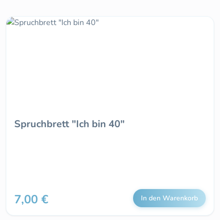
Spruchbrett "Ich bin 40"
7,00 €
Regulärer Preis:
In den Warenkorb