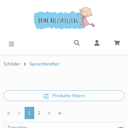
Zum Hauptinhalt springen
War
Schilder
Spruchbretter
Produkte filtern
Seite
Seite
1
2