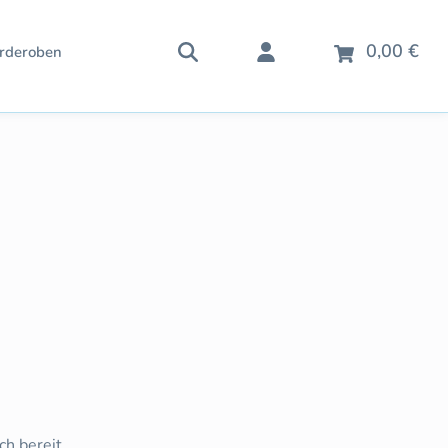
War
0,00 €
rderoben
h bereit.