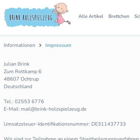
 Hauptinhalt springen
Zur Suche springen
Zur Hauptnavigation springen
Alle Artikel
Brettchen
Sc
Informationen
Impressum
Julian Brink
Zum Rottkamp 6
48607 Ochtrup
Deutschland
Tel.: 02553 6776
E-Mail: mail@brink-holzspielzeug.de
Umsatzsteuer-Identifikationsnummer: DE311437733
Wir sind zur Teilnahme an einem Streitbeilegungsverfahren v