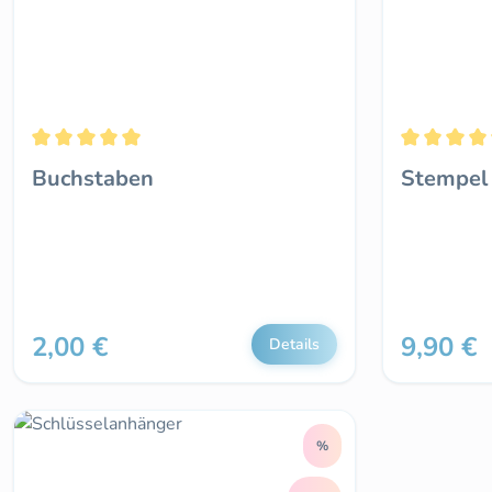
Durchschnittliche Bewertung von 5 von 5 Sternen
Durchschni
Buchstaben
Stempel
2,00 €
9,90 €
Regulärer Preis:
Regulärer 
Details
Rabatt
%