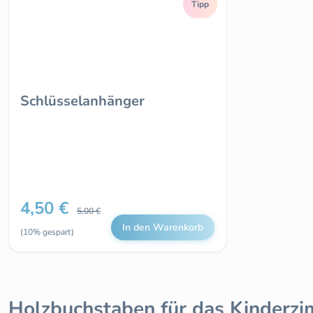
Tipp
Schlüsselanhänger
4,50 €
Regulärer Preis:
Verkaufspreis:
5,00 €
In den Warenkorb
(10% gespart)
Holzbuchstaben für das Kinderzi