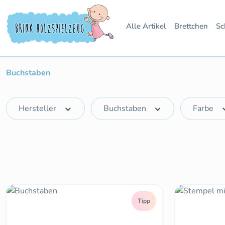
 Hauptinhalt springen
Zur Suche springen
Zur Hauptnavigation springen
Alle Artikel
Brettchen
Sc
Buchstaben
Hersteller
Buchstaben
Farbe
Tipp