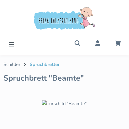
Zum Hauptinhalt springen
War
Schilder
Spruchbretter
Spruchbrett "Beamte"
Bildergalerie überspringen