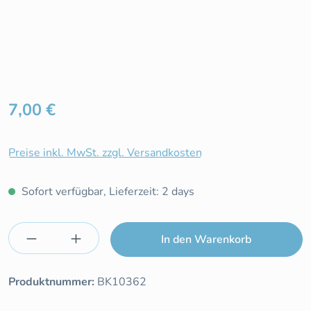
Regulärer Preis:
7,00 €
Preise inkl. MwSt. zzgl. Versandkosten
Sofort verfügbar, Lieferzeit: 2 days
Produkt Anzahl: Gib den gewünschten Wert e
In den Warenkorb
Produktnummer:
BK10362