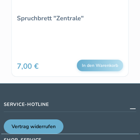
Spruchbrett "Zentrale"
7,00 €
Regulärer Preis:
In den Warenkorb
SERVICE-HOTLINE
Vertrag widerrufen