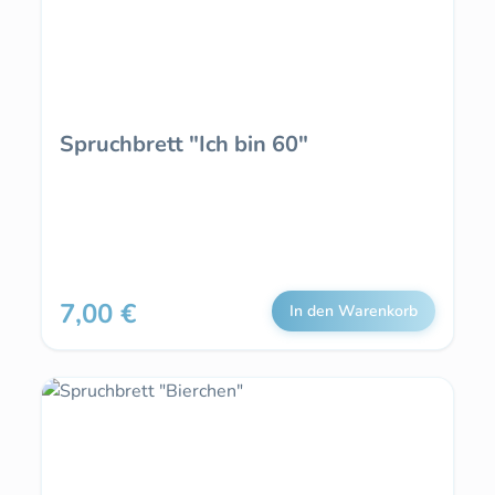
Spruchbrett "Ich bin 60"
7,00 €
Regulärer Preis:
In den Warenkorb