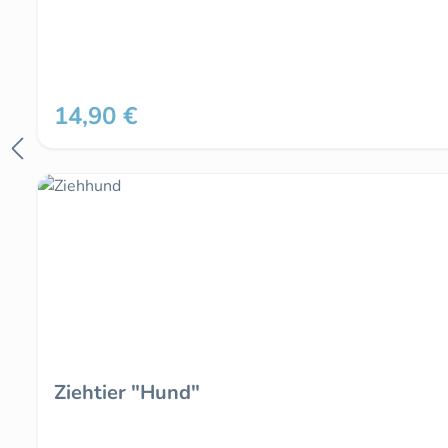
14,90 €
Regulärer Preis:
Ziehtier "Hund"