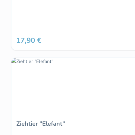
17,90 €
Regulärer Preis:
Ziehtier "Elefant"