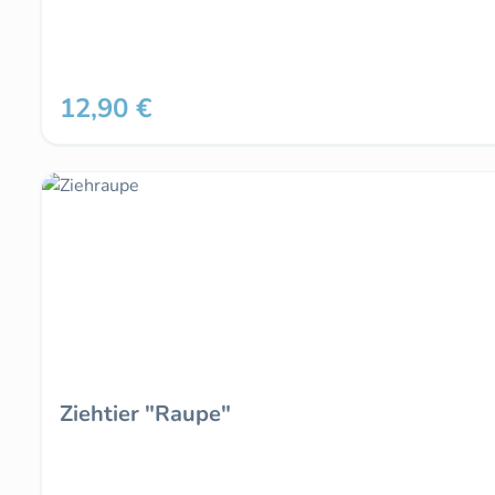
12,90 €
Regulärer Preis:
Ziehtier "Raupe"