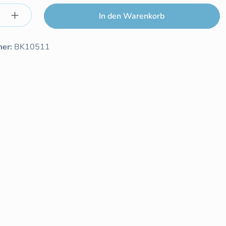
Anzahl: Gib den gewünschten Wert ein ode
In den Warenkorb
mer:
BK10511