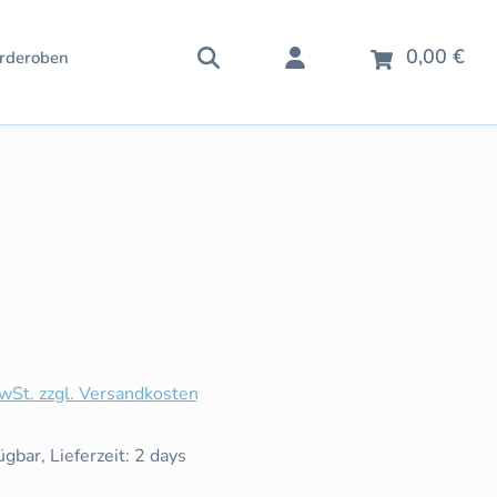
War
0,00 €
rderoben
is:
MwSt. zzgl. Versandkosten
gbar, Lieferzeit: 2 days