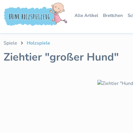
 Hauptinhalt springen
Zur Suche springen
Zur Hauptnavigation springen
Alle Artikel
Brettchen
Sc
Spiele
Holzspiele
Ziehtier "großer Hund"
Bildergalerie überspringen