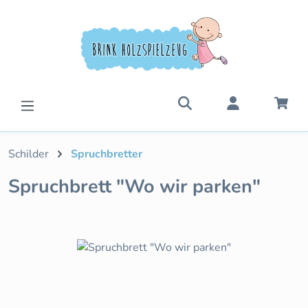
Zum Hauptinhalt springen
War
Schilder
Spruchbretter
Spruchbrett "Wo wir parken"
Bildergalerie überspringen