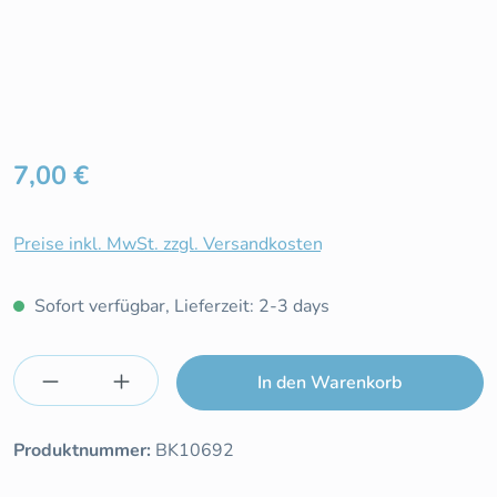
Regulärer Preis:
7,00 €
Preise inkl. MwSt. zzgl. Versandkosten
Sofort verfügbar, Lieferzeit: 2-3 days
Produkt Anzahl: Gib den gewünschten Wert e
In den Warenkorb
Produktnummer:
BK10692