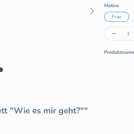
auswä
Motive
Frau
Produkt 
Produktnum
tt "Wie es mir geht?""