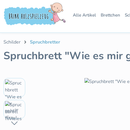
 Hauptinhalt springen
Zur Suche springen
Zur Hauptnavigation springen
Alle Artikel
Brettchen
Sc
Schilder
Spruchbretter
Spruchbrett "Wie es mir 
Bildergalerie überspringen