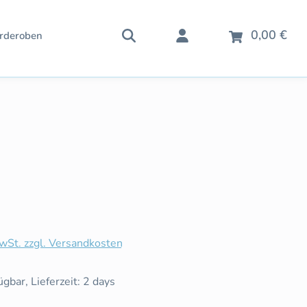
War
0,00 €
rderoben
is:
MwSt. zzgl. Versandkosten
gbar, Lieferzeit: 2 days