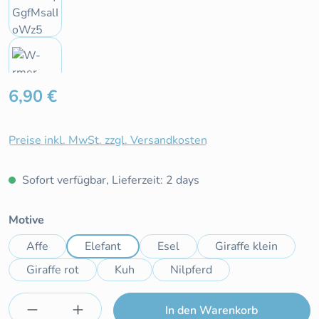
Regulärer Preis:
6,90 €
Preise inkl. MwSt. zzgl. Versandkosten
Sofort verfügbar, Lieferzeit: 2 days
auswählen
Motive
Affe
Elefant
Esel
Giraffe klein
Giraffe rot
Kuh
Nilpferd
Produkt Anzahl: Gib den gewünschten Wert e
In den Warenkorb