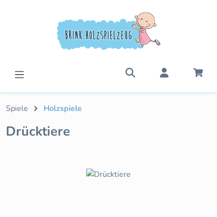
Zum Hauptinhalt springen
War
Spiele
Holzspiele
Drücktiere
Bildergalerie überspringen