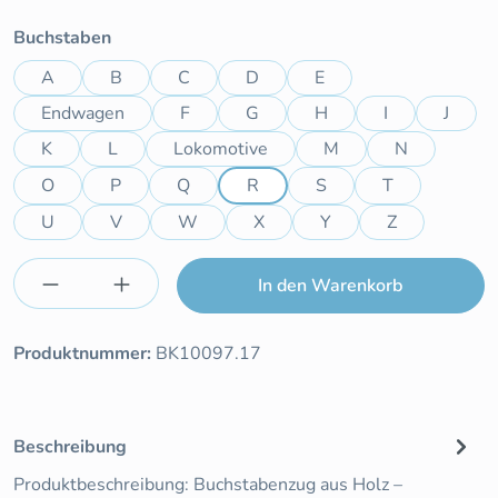
auswählen
Buchstaben
A
B
C
D
E
Endwagen
F
G
H
I
J
K
L
Lokomotive
M
N
O
P
Q
R
S
T
U
V
W
X
Y
Z
Produkt Anzahl: Gib den gewünschten Wert e
In den Warenkorb
Produktnummer:
BK10097.17
Beschreibung
Produktbeschreibung: Buchstabenzug aus Holz –