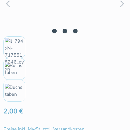
Regulärer Preis:
2,00 €
Preise inkl. MwSt. zzgl. Versandkosten