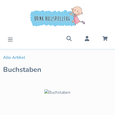
Zum Hauptinhalt springen
War
Alle Artikel
Buchstaben
Bildergalerie überspringen