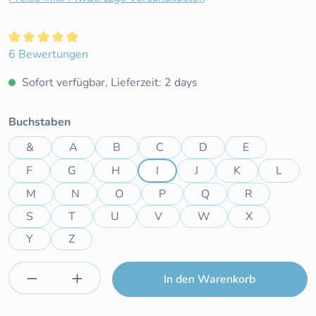
Durchschnittliche Bewertung von 5 von 5 Sternen
6 Bewertungen
Sofort verfügbar, Lieferzeit: 2 days
auswählen
Buchstaben
&
A
B
C
D
E
F
G
H
I
J
K
L
M
N
O
P
Q
R
S
T
U
V
W
X
Y
Z
Produkt Anzahl: Gib den gewünschten Wert e
In den Warenkorb