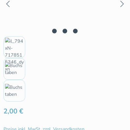
Regulärer Preis:
2,00 €
Preise inkl. MwSt. zzgl. Versandkosten