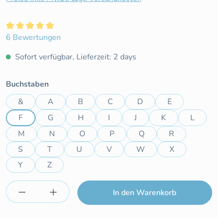
Durchschnittliche Bewertung von 5 von 5 Sternen
6 Bewertungen
Sofort verfügbar, Lieferzeit: 2 days
auswählen
Buchstaben
&
A
B
C
D
E
F
G
H
I
J
K
L
M
N
O
P
Q
R
S
T
U
V
W
X
Y
Z
Produkt Anzahl: Gib den gewünschten Wert e
In den Warenkorb