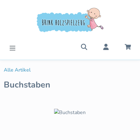
Zum Hauptinhalt springen
War
Alle Artikel
Buchstaben
Bildergalerie überspringen