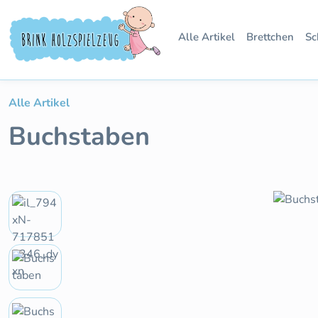
 Hauptinhalt springen
Zur Suche springen
Zur Hauptnavigation springen
Alle Artikel
Brettchen
Sc
Alle Artikel
Buchstaben
Bildergalerie überspringen