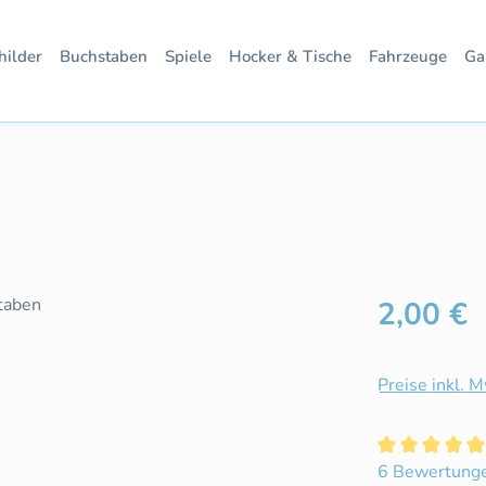
hilder
Buchstaben
Spiele
Hocker & Tische
Fahrzeuge
Ga
Regulärer Pre
2,00 €
Preise inkl. 
Durchschnittl
6 Bewertung