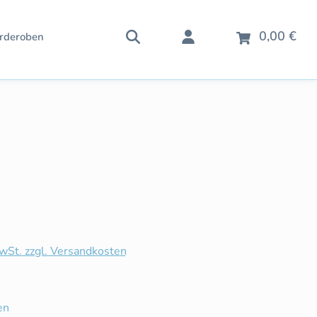
War
0,00 €
rderoben
is:
MwSt. zzgl. Versandkosten
iche Bewertung von 5 von 5 Sternen
en