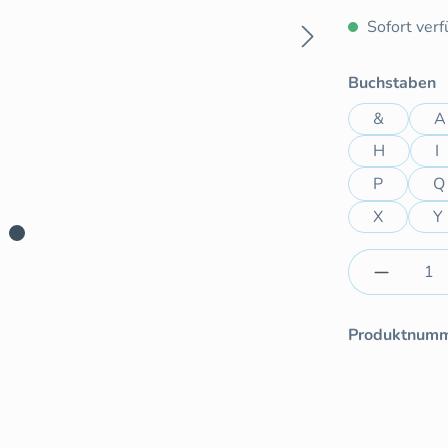
Sofort verfü
a
Buchstaben
&
A
H
I
P
Q
X
Y
Produkt 
Produktnum