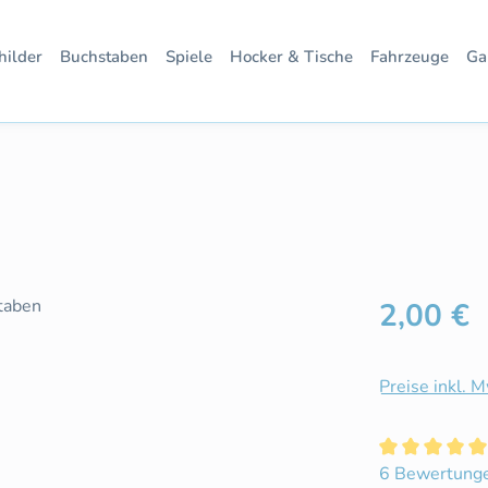
hilder
Buchstaben
Spiele
Hocker & Tische
Fahrzeuge
Ga
Regulärer Pre
2,00 €
Preise inkl. 
Durchschnittl
6 Bewertung