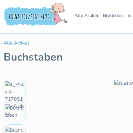
 Hauptinhalt springen
Zur Suche springen
Zur Hauptnavigation springen
Alle Artikel
Brettchen
Sc
Alle Artikel
Buchstaben
Bildergalerie überspringen