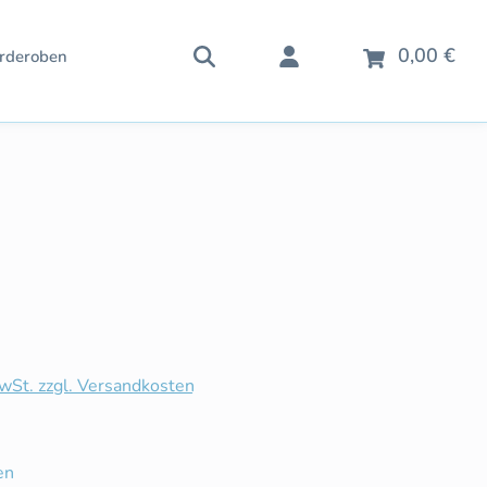
War
0,00 €
rderoben
is:
MwSt. zzgl. Versandkosten
iche Bewertung von 5 von 5 Sternen
en