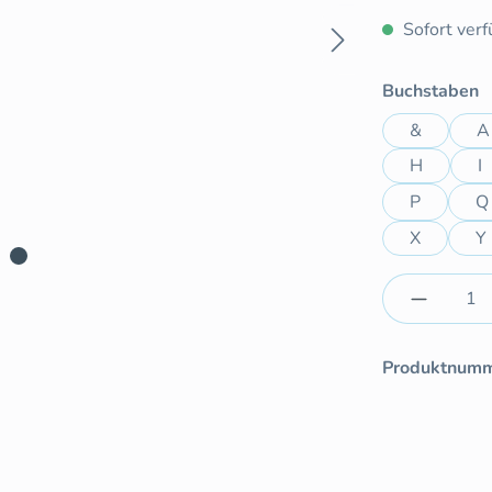
Sofort verfü
a
Buchstaben
&
A
H
I
P
Q
X
Y
Produkt 
Produktnum