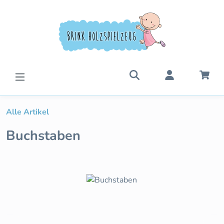
Zum Hauptinhalt springen
War
Alle Artikel
Buchstaben
Bildergalerie überspringen