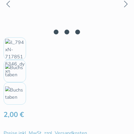
Regulärer Preis:
2,00 €
Preise inkl. MwSt. zzgl. Versandkosten