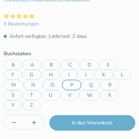
Durchschnittliche Bewertung von 5 von 5 Sternen
6 Bewertungen
Sofort verfügbar, Lieferzeit: 2 days
auswählen
Buchstaben
&
A
B
C
D
E
F
G
H
I
J
K
L
M
N
O
P
Q
R
S
T
U
V
W
X
Y
Z
Produkt Anzahl: Gib den gewünschten Wert e
In den Warenkorb