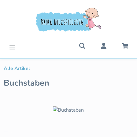
Zum Hauptinhalt springen
War
Alle Artikel
Buchstaben
Bildergalerie überspringen