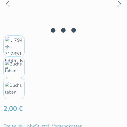
Regulärer Preis:
2,00 €
Preise inkl. MwSt. zzgl. Versandkosten