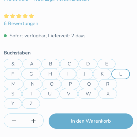
Durchschnittliche Bewertung von 5 von 5 Sternen
6 Bewertungen
Sofort verfügbar, Lieferzeit: 2 days
auswählen
Buchstaben
&
A
B
C
D
E
F
G
H
I
J
K
L
M
N
O
P
Q
R
S
T
U
V
W
X
Y
Z
Produkt Anzahl: Gib den gewünschten Wert e
In den Warenkorb