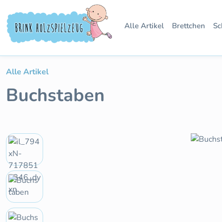
 Hauptinhalt springen
Zur Suche springen
Zur Hauptnavigation springen
Alle Artikel
Brettchen
Sc
Alle Artikel
Buchstaben
Bildergalerie überspringen