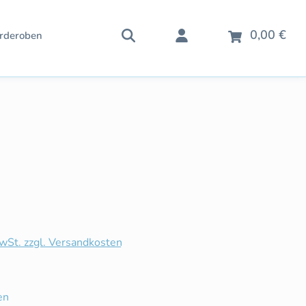
War
0,00 €
rderoben
is:
MwSt. zzgl. Versandkosten
iche Bewertung von 5 von 5 Sternen
en