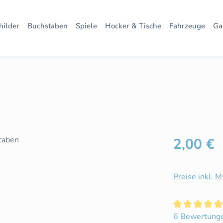
hilder
Buchstaben
Spiele
Hocker & Tische
Fahrzeuge
Ga
Regulärer Pre
2,00 €
Preise inkl. 
Durchschnittl
6 Bewertung