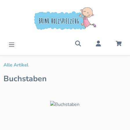
Zum Hauptinhalt springen
War
Alle Artikel
Buchstaben
Bildergalerie überspringen