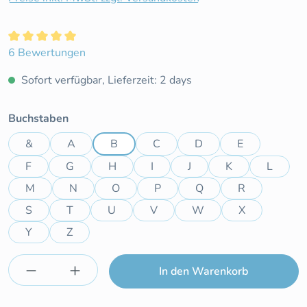
Durchschnittliche Bewertung von 5 von 5 Sternen
6 Bewertungen
Sofort verfügbar, Lieferzeit: 2 days
auswählen
Buchstaben
&
A
B
C
D
E
F
G
H
I
J
K
L
M
N
O
P
Q
R
S
T
U
V
W
X
Y
Z
Produkt Anzahl: Gib den gewünschten Wert e
In den Warenkorb