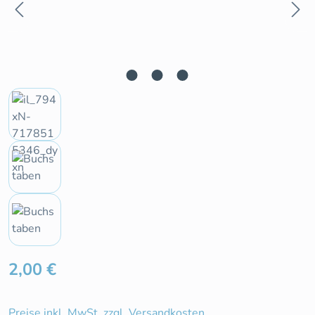
Regulärer Preis:
2,00 €
Preise inkl. MwSt. zzgl. Versandkosten