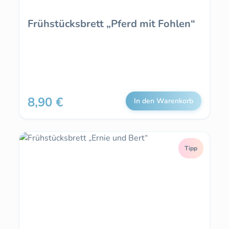
Frühstücksbrett „Pferd mit Fohlen“
8,90 €
Regulärer Preis:
In den Warenkorb
Tipp