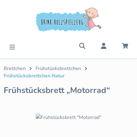
Zum Hauptinhalt springen
War
Brettchen
Frühstücksbrettchen
Frühstücksbrettchen Natur
Frühstücksbrett „Motorrad“
Bildergalerie überspringen