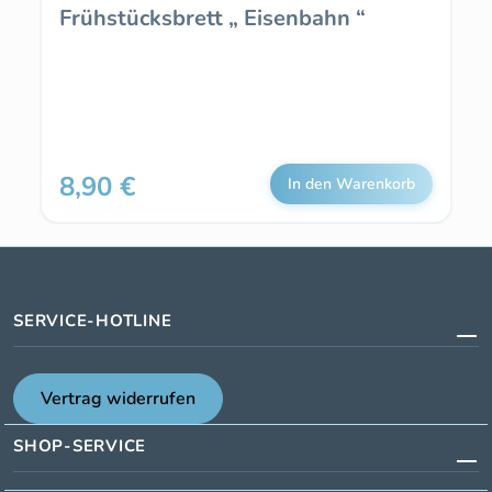
Frühstücksbrett „ Eisenbahn “
8,90 €
Regulärer Preis:
In den Warenkorb
SERVICE-HOTLINE
Vertrag widerrufen
SHOP-SERVICE