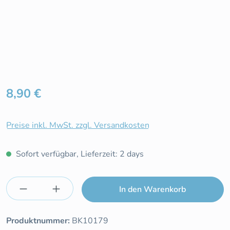
Regulärer Preis:
8,90 €
Preise inkl. MwSt. zzgl. Versandkosten
Sofort verfügbar, Lieferzeit: 2 days
Produkt Anzahl: Gib den gewünschten Wert e
In den Warenkorb
Produktnummer:
BK10179