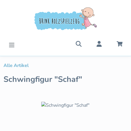
Zum Hauptinhalt springen
War
Alle Artikel
Schwingfigur "Schaf"
Bildergalerie überspringen