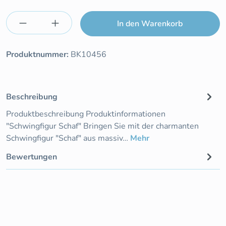
Produkt Anzahl: Gib den gewünschten Wert e
In den Warenkorb
Produktnummer:
BK10456
Beschreibung
Produktbeschreibung Produktinformationen
"Schwingfigur Schaf" Bringen Sie mit der charmanten
Schwingfigur "Schaf" aus massiv…
Mehr
Bewertungen