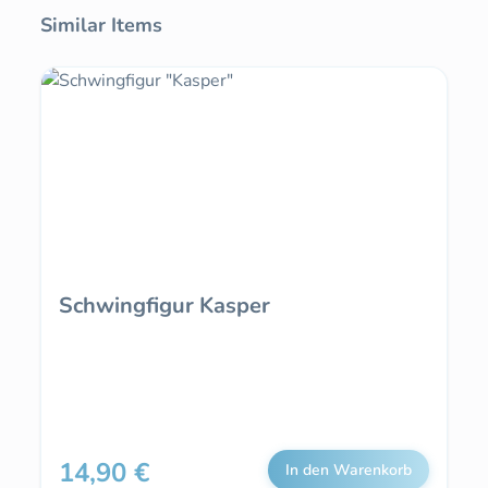
Produktgalerie überspringen
Similar Items
Schwingfigur Kasper
14,90 €
Regulärer Preis:
In den Warenkorb