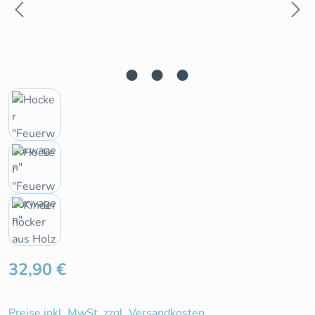
Regulärer Preis:
32,90 €
Preise inkl. MwSt. zzgl. Versandkosten