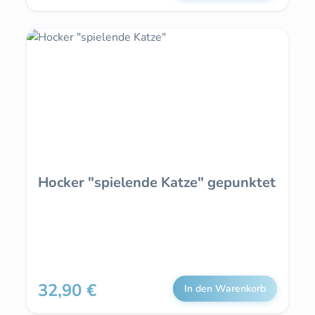
Hocker "spielende Katze" gepunktet
32,90 €
Regulärer Preis:
In den Warenkorb