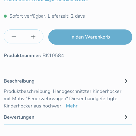
Sofort verfügbar, Lieferzeit: 2 days
Produkt Anzahl: Gib den gewünschten Wert e
In den Warenkorb
Produktnummer:
BK10584
Beschreibung
Produktbeschreibung: Handgeschnitzter Kinderhocker
mit Motiv "Feuerwehrwagen" Dieser handgefertigte
Kinderhocker aus hochwer…
Mehr
Bewertungen