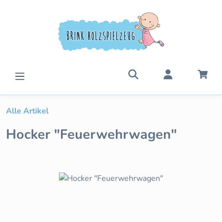
Zum Hauptinhalt springen
War
Alle Artikel
Hocker "Feuerwehrwagen"
Bildergalerie überspringen