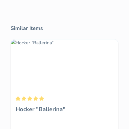
Produktgalerie überspringen
Similar Items
Durchschnittliche Bewertung von 5 von 5 Sternen
Hocker "Ballerina"