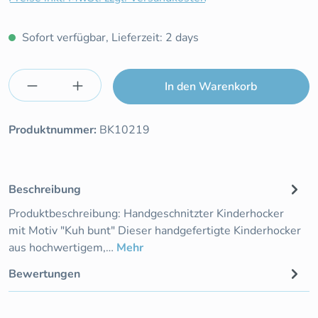
Sofort verfügbar, Lieferzeit: 2 days
Produkt Anzahl: Gib den gewünschten Wert e
In den Warenkorb
Produktnummer:
BK10219
Beschreibung
Produktbeschreibung: Handgeschnitzter Kinderhocker
mit Motiv "Kuh bunt" Dieser handgefertigte Kinderhocker
aus hochwertigem,…
Mehr
Bewertungen