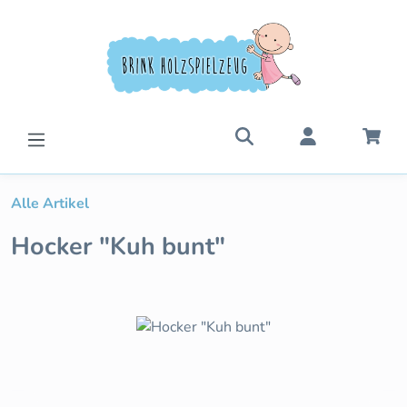
Zum Hauptinhalt springen
War
Alle Artikel
Hocker "Kuh bunt"
Bildergalerie überspringen