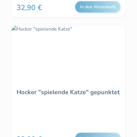
32,90 €
Regulärer Preis:
In den Warenkorb
Hocker "spielende Katze" gepunktet