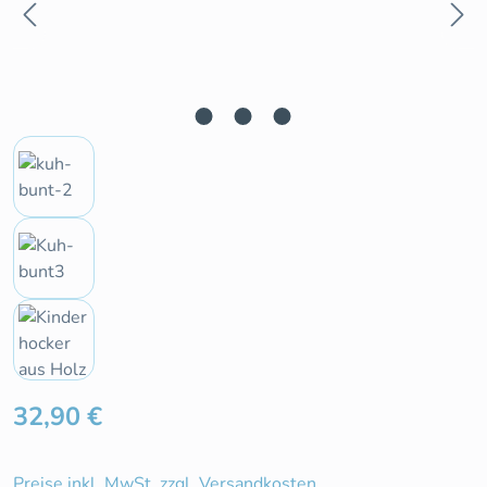
Regulärer Preis:
32,90 €
Preise inkl. MwSt. zzgl. Versandkosten