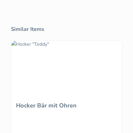
Produktgalerie überspringen
Similar Items
Hocker Bär mit Ohren