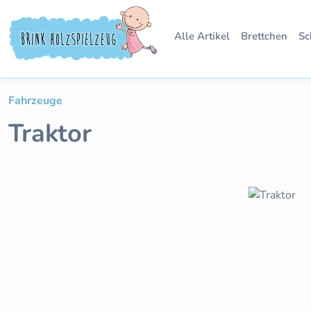
 Hauptinhalt springen
Zur Suche springen
Zur Hauptnavigation springen
Alle Artikel
Brettchen
Sc
Fahrzeuge
Traktor
Bildergalerie überspringen