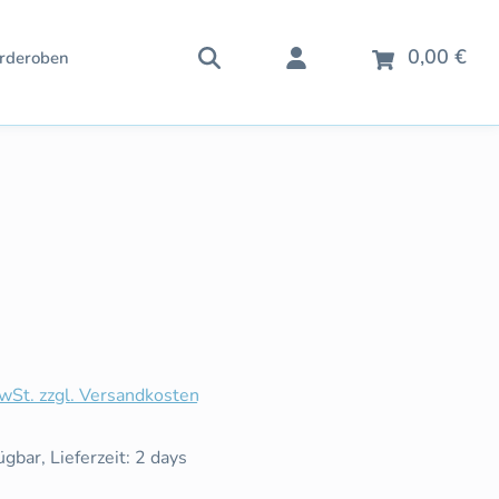
War
0,00 €
rderoben
is:
MwSt. zzgl. Versandkosten
gbar, Lieferzeit: 2 days