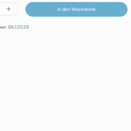
Anzahl: Gib den gewünschten Wert ein ode
In den Warenkorb
mer:
BK10528