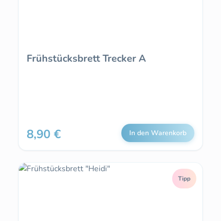
Frühstücksbrett Trecker A
8,90 €
Regulärer Preis:
In den Warenkorb
Tipp