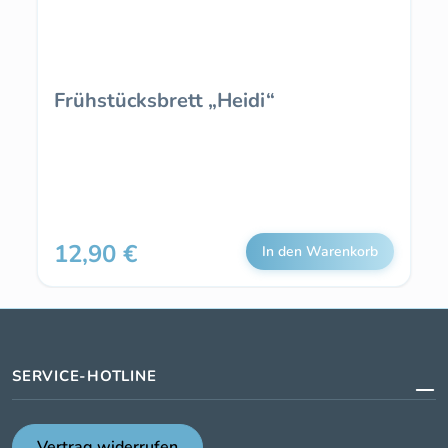
Frühstücksbrett „Heidi“
12,90 €
Regulärer Preis:
In den Warenkorb
SERVICE-HOTLINE
Vertrag widerrufen