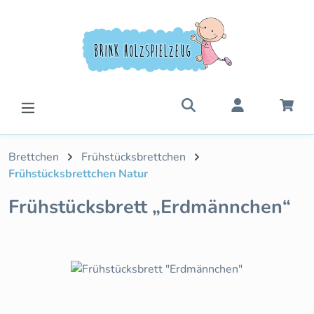
Zum Hauptinhalt springen
War
Brettchen
Frühstücksbrettchen
Frühstücksbrettchen Natur
Frühstücksbrett „Erdmännchen“
Bildergalerie überspringen