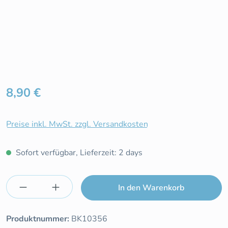
Regulärer Preis:
8,90 €
Preise inkl. MwSt. zzgl. Versandkosten
Sofort verfügbar, Lieferzeit: 2 days
Produkt Anzahl: Gib den gewünschten Wert e
In den Warenkorb
Produktnummer:
BK10356