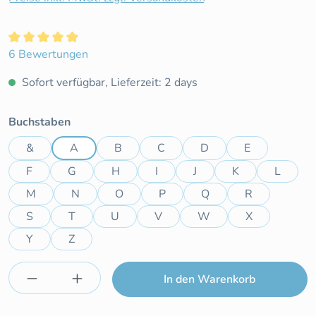
Durchschnittliche Bewertung von 5 von 5 Sternen
6 Bewertungen
Sofort verfügbar, Lieferzeit: 2 days
auswählen
Buchstaben
&
A
B
C
D
E
F
G
H
I
J
K
L
M
N
O
P
Q
R
S
T
U
V
W
X
Y
Z
Produkt Anzahl: Gib den gewünschten Wert e
In den Warenkorb