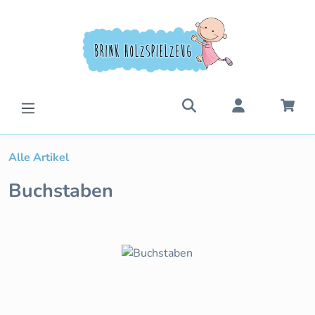
Zum Hauptinhalt springen
War
Alle Artikel
Buchstaben
Bildergalerie überspringen