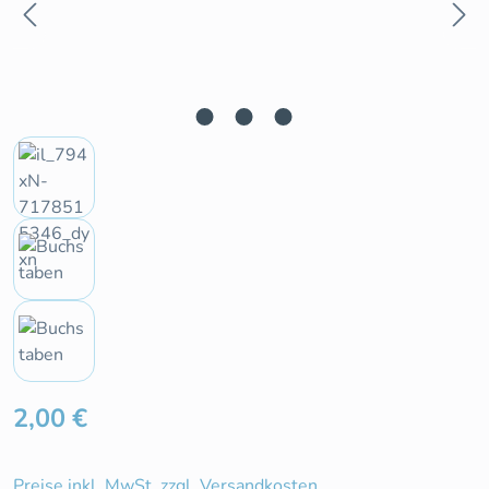
Regulärer Preis:
2,00 €
Preise inkl. MwSt. zzgl. Versandkosten