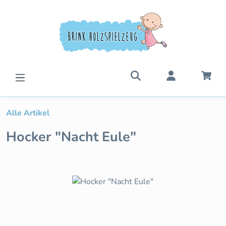
Zum Hauptinhalt springen
War
Alle Artikel
Hocker "Nacht Eule"
Bildergalerie überspringen