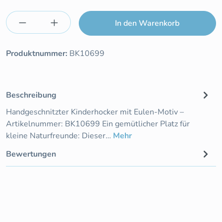
Produkt Anzahl: Gib den gewünschten Wert e
In den Warenkorb
Produktnummer:
BK10699
Beschreibung
Handgeschnitzter Kinderhocker mit Eulen-Motiv –
Artikelnummer: BK10699 Ein gemütlicher Platz für
kleine Naturfreunde: Dieser…
Mehr
Bewertungen