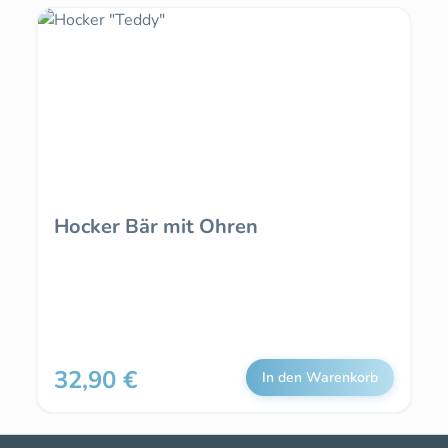
Hocker Bär mit Ohren
32,90 €
Regulärer Preis:
In den Warenkorb