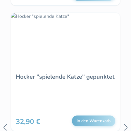
Hocker "spielende Katze" gepunktet
32,90 €
Regulärer Preis:
In den Warenkorb