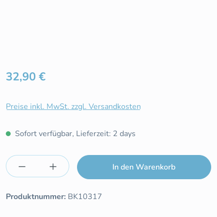
Regulärer Preis:
32,90 €
Preise inkl. MwSt. zzgl. Versandkosten
Sofort verfügbar, Lieferzeit: 2 days
Produkt Anzahl: Gib den gewünschten Wert e
In den Warenkorb
Produktnummer:
BK10317