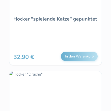
Hocker "spielende Katze" gepunktet
32,90 €
Regulärer Preis:
In den Warenkorb