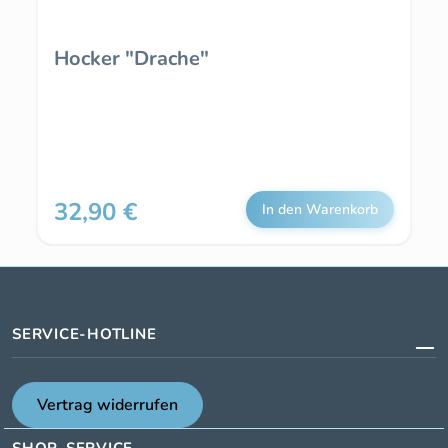
Hocker "Drache"
32,90 €
Regulärer Preis:
In den Warenkorb
SERVICE-HOTLINE
Vertrag widerrufen