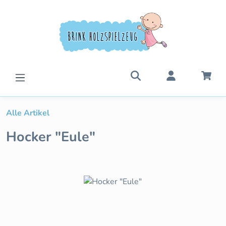
Zum Hauptinhalt springen
War
Alle Artikel
Hocker "Eule"
Bildergalerie überspringen