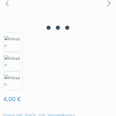
Regulärer Preis:
4,00 €
Preise inkl. MwSt. zzgl. Versandkosten