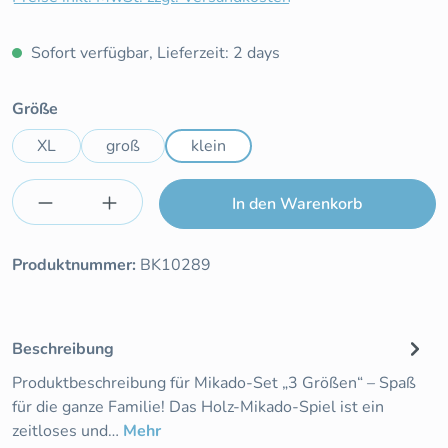
Sofort verfügbar, Lieferzeit: 2 days
auswählen
Größe
XL
groß
klein
Produkt Anzahl: Gib den gewünschten Wert e
In den Warenkorb
Produktnummer:
BK10289
Beschreibung
Produktbeschreibung für Mikado-Set „3 Größen“ – Spaß
für die ganze Familie! Das Holz-Mikado-Spiel ist ein
zeitloses und…
Mehr