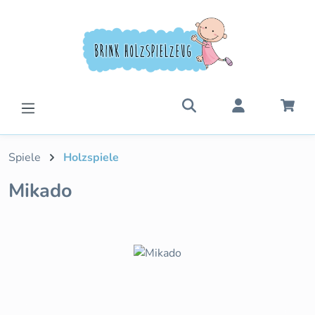
Zum Hauptinhalt springen
War
Spiele
Holzspiele
Mikado
Bildergalerie überspringen