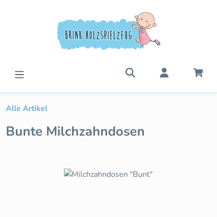
Zum Hauptinhalt springen
War
Alle Artikel
Bunte Milchzahndosen
Bildergalerie überspringen