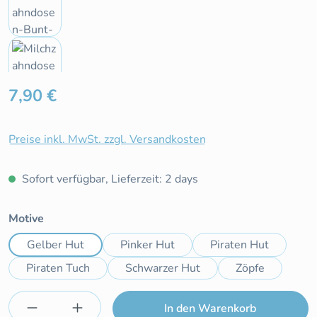
Regulärer Preis:
7,90 €
Preise inkl. MwSt. zzgl. Versandkosten
Sofort verfügbar, Lieferzeit: 2 days
auswählen
Motive
Gelber Hut
Pinker Hut
Piraten Hut
Piraten Tuch
Schwarzer Hut
Zöpfe
Produkt Anzahl: Gib den gewünschten Wert e
In den Warenkorb