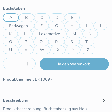
auswählen
Buchstaben
A
B
C
D
E
Endwagen
F
G
H
I
J
K
L
Lokomotive
M
N
O
P
Q
R
S
T
U
V
W
X
Y
Z
Produkt Anzahl: Gib den gewünschten Wert e
In den Warenkorb
Produktnummer:
BK10097
Beschreibung
Produktbeschreibung: Buchstabenzug aus Holz –